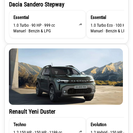
Dacia Sandero Stepway
Essential
Essential
1.0 Turbo · 90 HP · 999 cc
1.0 Turbo Eco · 100 HP · 9
Manuel · Benzin & LPG
Manuel · Benzin & LPG
Renault Yeni Duster
Techno
Evolution
1.2 150 HP · 150 HP · 1199 cc
1.2 Hybrid · 150 HP · 1199