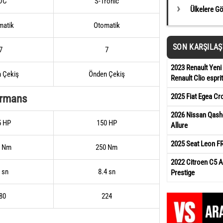
DC
S-Tronic
Ülkelere G
matik
Otomatik
SON KARŞILA
7
7
2023 Renault Yeni 
 Çekiş
Önden Çekiş
Renault Clio esprit
2025 Fiat Egea Cr
ormans
2026 Nissan Qash
5 HP
150 HP
Allure
2025 Seat Leon FR
0 Nm
250 Nm
2022 Citroen C5 A
 sn
8.4 sn
Prestige
80
224