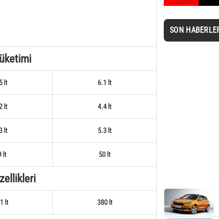
SON HABERLE
Tüketimi
5 lt
6.1 lt
2 lt
4.4 lt
3 lt
5.3 lt
 lt
50 lt
ellikleri
1 lt
380 lt