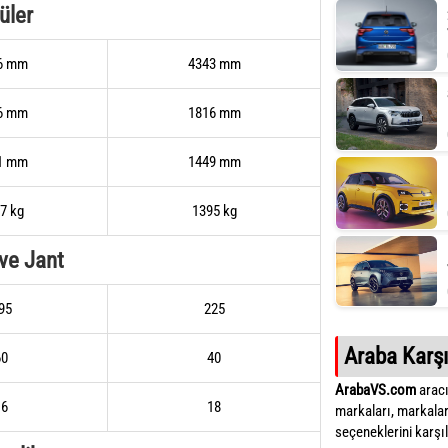
üler
6 mm
4343 mm
6 mm
1816 mm
1 mm
1449 mm
7 kg
1395 kg
 ve Jant
95
225
Araba Karşı
60
40
ArabaVS.com
aracı
16
18
markaları, markalar
seçeneklerini karşıla