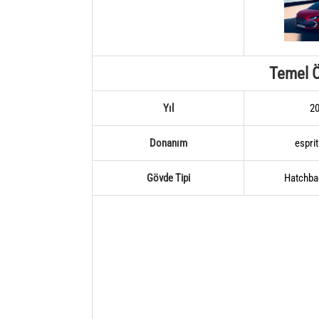
Temel Ö
Yıl
2
Donanım
esprit
Gövde Tipi
Hatchba