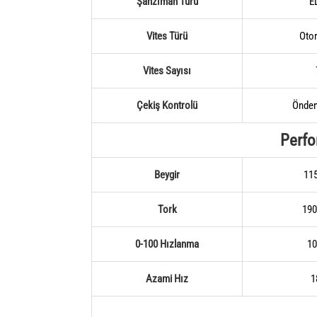
Şanzıman Türü
E
Vites Türü
Oto
Vites Sayısı
Çekiş Kontrolü
Önden
Perf
Beygir
11
Tork
19
0-100 Hızlanma
10
Azami Hız
1