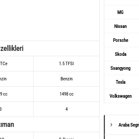
MG
Nissan
Porsche
ellikleri
Skoda
 TCe
1.5 TFSI
Ssangyong
nzin
Benzin
Tesla
9 cc
1498 cc
Volkswagen
3
4
zıman
Araba Segm