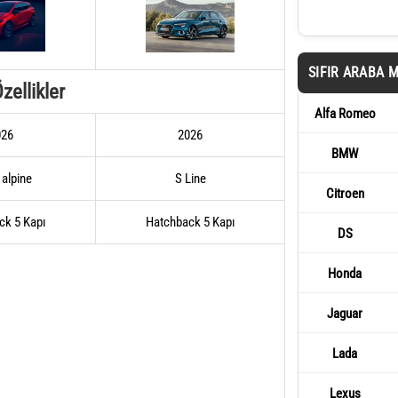
SIFIR ARABA 
zellikler
Alfa Romeo
026
2026
BMW
 alpine
S Line
Citroen
ck 5 Kapı
Hatchback 5 Kapı
DS
Honda
Jaguar
Lada
Lexus