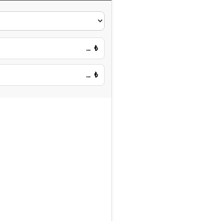
…
₺
…
₺