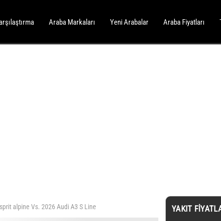
arşılaştırma
Araba Markaları
Yeni Arabalar
Araba Fiyatları
sprit alpine Vs. 2026 Audi A3 S Line
YAKIT FIYATL