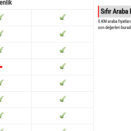
enlik
Sıfır Araba 
0.KM araba fiyatların
son değerleri burada