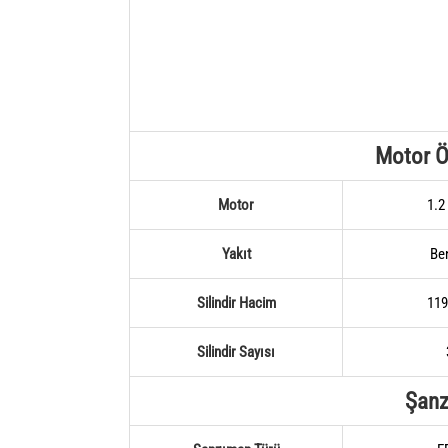
Motor Öz
Motor
1.2
Yakıt
Be
Silindir Hacim
119
Silindir Sayısı
Şan