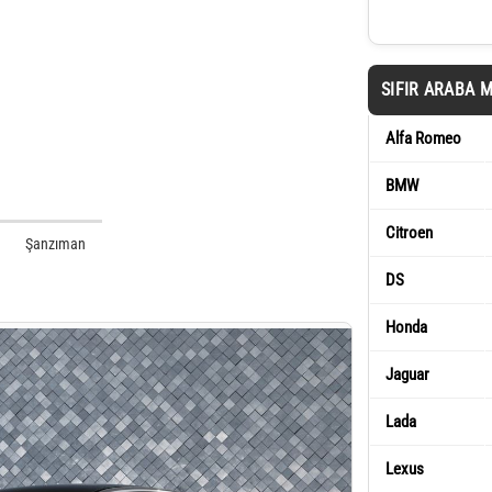
SIFIR ARABA 
Alfa Romeo
BMW
Citroen
Şanzıman
DS
Honda
Jaguar
Lada
Lexus