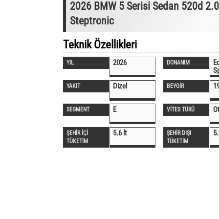
2026 BMW 5 Serisi Sedan 520d 2.0 
Steptronic
Teknik Özellikleri
2026
Ed
YIL
DONANIM
S
Dizel
1
YAKIT
BEYGİR
E
O
SEGMENT
VİTES TÜRÜ
5.6 lt
5.
ŞEHİR İÇİ
ŞEHİR DIŞI
TÜKETİM
TÜKETİM