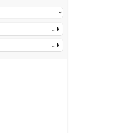
…
₺
…
₺