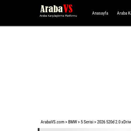
Anasayfa
Araba K
ArabaVS.com
>
BMW
>
5 Serisi
>
2026 520d 2.0 xDrive