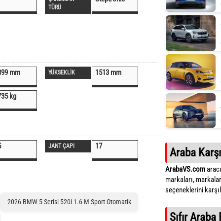
TÜRÜ
899 mm
1513 mm
YÜKSEKLİK
735 kg
5
17
JANT ÇAPI
Araba Karşı
ArabaVS.com
aracı
markaları, markalar
seçeneklerini karşıla
2026 BMW 5 Serisi 520i 1.6 M Sport Otomatik
Sıfır Araba 