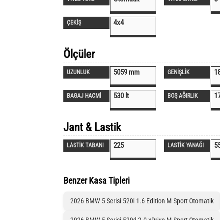
4x4
ÇEKİŞ
Ölçüler
5059 mm
1
UZUNLUK
GENİŞLİK
530 lt
1
BAGAJ HACMİ
BOŞ AĞIRLIK
Jant & Lastik
225
5
LASTİK TABANI
LASTİK YANAĞI
Benzer Kasa Tipleri
2026 BMW 5 Serisi 520i 1.6 Edition M Sport Otomatik
2026 BMW 5 Serisi 520d 2.0 xDrive M Sport Otomatik