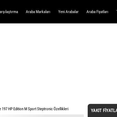
arşılaştırma
Araba Markaları
Yeni Arabalar
Araba Fiyatları
 197 HP Edition M Sport Steptronic Özellikleri
YAKIT FIYATL