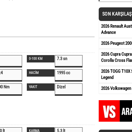
SON KARŞILA
2026 Renault Aust
Advance
2026 Peugeot 200
2026 Cupra Cupra
7.3 sn
0-100 KM
Corolla Cross Fl
2026 TOGG T10X S
x4
1995 cc
HACİM
Legend
00 Nm
Dizel
YAKIT
2026 Volkswagen T
0 lt
5.3 lt
KARMA