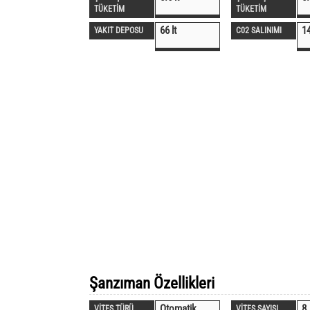
TÜKETİM
TÜKETİM
66 lt
1
YAKIT DEPOSU
C02 SALINIMI
Şanzıman Özellikleri
Otomatik
8
VİTES TÜRÜ
VİTES SAYISI