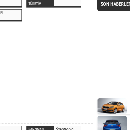
SON HABERLE
TÜKETİM
44
Steptronic
ŞANZIMAN