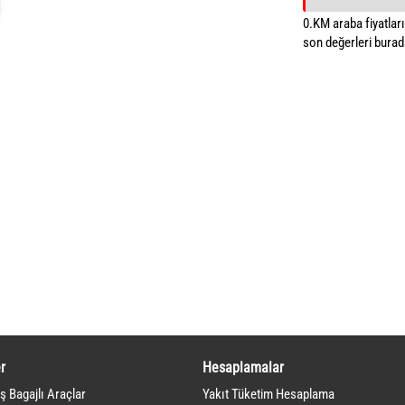
0.KM araba fiyatların
son değerleri burada
r
Hesaplamalar
ş Bagajlı Araçlar
Yakıt Tüketim Hesaplama