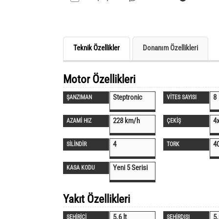
Teknik Özellikler
Donanım Özellikleri
Motor Özellikleri
Steptronic
8
ŞANZIMAN
VİTES SAYISI
228 km/h
4
AZAMİ HIZ
ÇEKİŞ
4
4
SİLİNDİR
TORK
Yeni 5 Serisi
KASA KODU
Yakıt Özellikleri
5.6 lt
5.
ŞEHİRİÇİ
ŞEHİRDIŞI