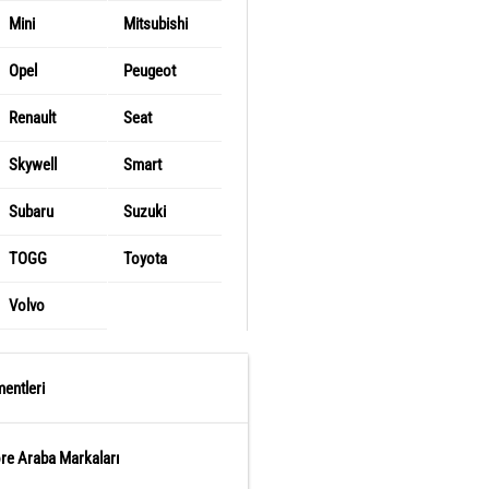
Mini
Mitsubishi
Opel
Peugeot
Renault
Seat
Skywell
Smart
Subaru
Suzuki
TOGG
Toyota
Volvo
entleri
öre Araba Markaları