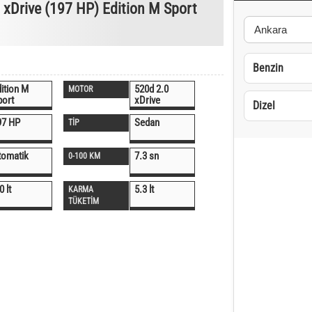
xDrive (197 HP) Edition M Sport
Benzin
ition M
520d 2.0
MOTOR
port
xDrive
Dizel
97 HP
Sedan
TİP
tomatik
7.3 sn
0-100 KM
0 lt
5.3 lt
KARMA
TÜKETİM