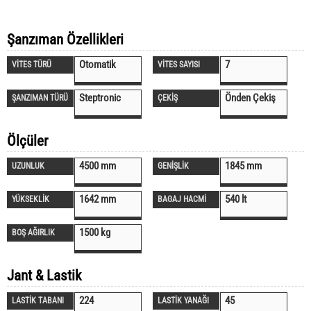
Şanzıman Özellikleri
Otomatik
7
VİTES TÜRÜ
VİTES SAYISI
Steptronic
Önden Çekiş
ŞANZIMAN TÜRÜ
ÇEKİŞ
Ölçüler
4500 mm
1845 mm
UZUNLUK
GENİŞLİK
1642 mm
540 lt
YÜKSEKLİK
BAGAJ HACMİ
1500 kg
BOŞ AĞIRLIK
Jant & Lastik
224
45
LASTİK TABANI
LASTİK YANAĞI