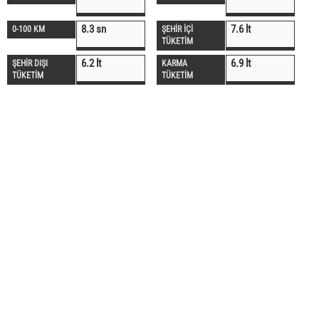
8.3 sn
7.6 lt
0-100 KM
ŞEHİR İÇİ
TÜKETİM
6.2 lt
6.9 lt
ŞEHİR DIŞI
KARMA
TÜKETİM
TÜKETİM