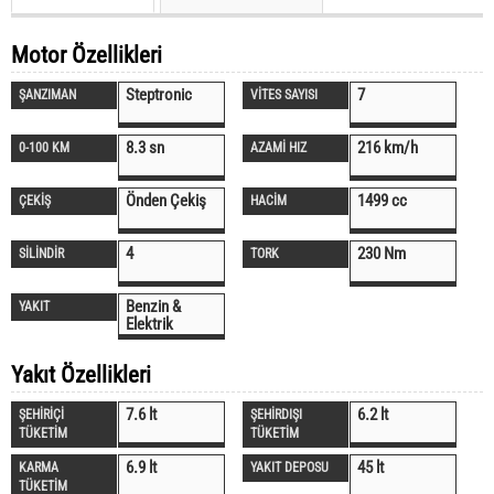
Motor Özellikleri
Steptronic
7
ŞANZIMAN
VİTES SAYISI
8.3 sn
216 km/h
0-100 KM
AZAMİ HIZ
Önden Çekiş
1499 cc
ÇEKİŞ
HACİM
4
230 Nm
SİLİNDİR
TORK
Benzin &
YAKIT
Elektrik
Yakıt Özellikleri
7.6 lt
6.2 lt
ŞEHİRİÇİ
ŞEHİRDIŞI
TÜKETİM
TÜKETİM
6.9 lt
45 lt
KARMA
YAKIT DEPOSU
TÜKETİM