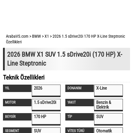
ArabaVS.com
>
BMW
>
X1
>
2026 1.5 sDrive20i 170 HP X-Line Steptronic
Özellikleri
2026 BMW X1 SUV 1.5 sDrive20i (170 HP) X-
Line Steptronic
Teknik Özellikleri
2026
X-Line
YIL
DONANIM
1.5 sDrive20i
Benzin &
MOTOR
YAKIT
Elektrik
170 HP
SUV
BEYGİR
TİP
SUV
Otomatik
SEGMENT
VİTES TÜRÜ