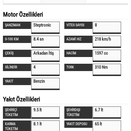
Motor Özellikleri
Steptronic
8
ŞANZIMAN
VİTES SAYISI
8.4 sn
218 km/h
0-100 KM
AZAMİ HIZ
Arkadan İtiş
1597 cc
ÇEKİŞ
HACİM
4
310 Nm
SİLİNDİR
TORK
Benzin
YAKIT
Yakıt Özellikleri
9.5 lt
6.7 lt
ŞEHİRİÇİ
ŞEHİRDIŞI
TÜKETİM
TÜKETİM
8.1 lt
65 lt
KARMA
YAKIT DEPOSU
TÜKETİM