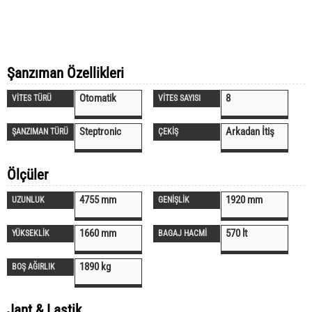
Şanzıman Özellikleri
Otomatik
8
VİTES TÜRÜ
VİTES SAYISI
Steptronic
Arkadan İtiş
ŞANZIMAN TÜRÜ
ÇEKİŞ
Ölçüler
4755 mm
1920 mm
UZUNLUK
GENİŞLİK
1660 mm
570 lt
YÜKSEKLİK
BAGAJ HACMİ
1890 kg
BOŞ AĞIRLIK
Jant & Lastik