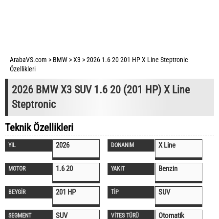
ArabaVS.com
>
BMW
>
X3
>
2026 1.6 20 201 HP X Line Steptronic
Özellikleri
2026 BMW X3 SUV 1.6 20 (201 HP) X Line
Steptronic
Teknik Özellikleri
2026
X Line
YIL
DONANIM
1.6 20
Benzin
MOTOR
YAKIT
201 HP
SUV
BEYGİR
TİP
SUV
Otomatik
SEGMENT
VİTES TÜRÜ