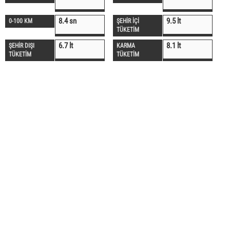
8.4 sn
9.5 lt
0-100 KM
ŞEHİR İÇİ
TÜKETİM
6.7 lt
8.1 lt
ŞEHİR DIŞI
KARMA
TÜKETİM
TÜKETİM