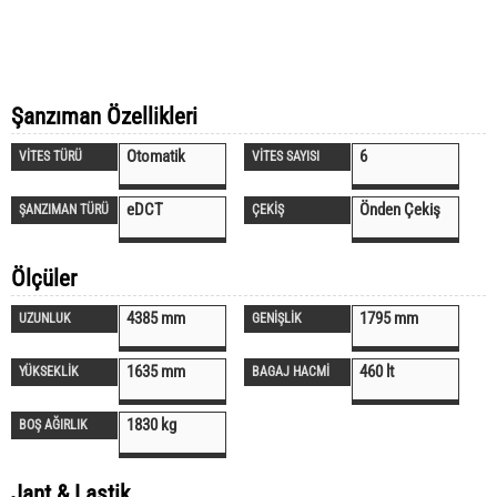
Şanzıman Özellikleri
Otomatik
6
VİTES TÜRÜ
VİTES SAYISI
eDCT
Önden Çekiş
ŞANZIMAN TÜRÜ
ÇEKİŞ
Ölçüler
4385 mm
1795 mm
UZUNLUK
GENİŞLİK
1635 mm
460 lt
YÜKSEKLİK
BAGAJ HACMİ
1830 kg
BOŞ AĞIRLIK
Jant & Lastik