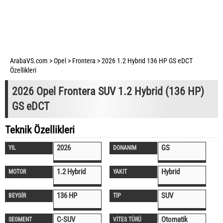
ArabaVS.com
>
Opel
>
Frontera
>
2026 1.2 Hybrid 136 HP GS eDCT
Özellikleri
2026 Opel Frontera SUV 1.2 Hybrid (136 HP)
GS eDCT
Teknik Özellikleri
2026
GS
YIL
DONANIM
1.2 Hybrid
Hybrid
MOTOR
YAKIT
136 HP
SUV
BEYGİR
TİP
C-SUV
Otomatik
SEGMENT
VİTES TÜRÜ