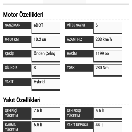
Motor Özellikleri
eDCT
6
ŞANZIMAN
VİTES SAYISI
10.2 sn
203 km/h
0-100 KM
AZAMİ HIZ
Önden Çekiş
1199 cc
ÇEKİŞ
HACİM
3
230 Nm
SİLİNDİR
TORK
Hybrid
YAKIT
Yakıt Özellikleri
7.5 lt
5.5 lt
ŞEHİRİÇİ
ŞEHİRDIŞI
TÜKETİM
TÜKETİM
6.5 lt
44 lt
KARMA
YAKIT DEPOSU
TÜKETİM