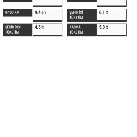
9.4 sn
6.1 lt
0-100 KM
ŞEHİR İÇİ
TÜKETİM
4.5 lt
5.3 lt
ŞEHİR DIŞI
KARMA
TÜKETİM
TÜKETİM