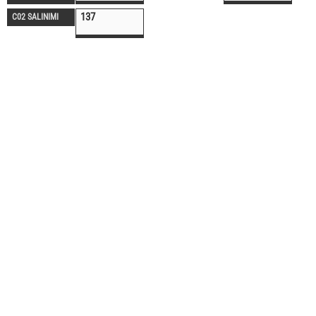
137
C02 SALINIMI