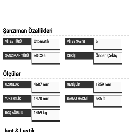
Şanzıman Özellikleri
Otomatik
6
VİTES TÜRÜ
VİTES SAYISI
eDCS6
Önden Çekiş
ŞANZIMAN TÜRÜ
ÇEKİŞ
Ölçüler
4687 mm
1859 mm
UZUNLUK
GENİŞLİK
1478 mm
536 lt
YÜKSEKLİK
BAGAJ HACMİ
1469 kg
BOŞ AĞIRLIK
Jant & Lastik