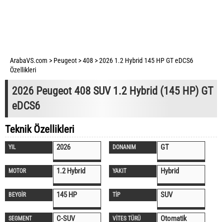
ArabaVS.com
>
Peugeot
>
408
>
2026 1.2 Hybrid 145 HP GT eDCS6
Özellikleri
2026 Peugeot 408 SUV 1.2 Hybrid (145 HP) GT
eDCS6
Teknik Özellikleri
2026
GT
YIL
DONANIM
1.2 Hybrid
Hybrid
MOTOR
YAKIT
145 HP
SUV
BEYGİR
TİP
C-SUV
Otomatik
SEGMENT
VİTES TÜRÜ