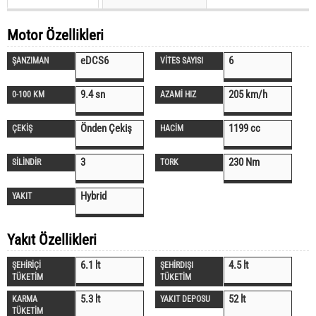
Motor Özellikleri
eDCS6
6
ŞANZIMAN
VİTES SAYISI
9.4 sn
205 km/h
0-100 KM
AZAMİ HIZ
Önden Çekiş
1199 cc
ÇEKİŞ
HACİM
3
230 Nm
SİLİNDİR
TORK
Hybrid
YAKIT
Yakıt Özellikleri
6.1 lt
4.5 lt
ŞEHİRİÇİ
ŞEHİRDIŞI
TÜKETİM
TÜKETİM
5.3 lt
52 lt
KARMA
YAKIT DEPOSU
TÜKETİM