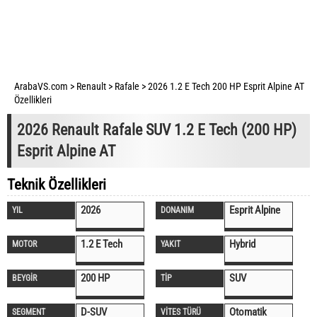
ArabaVS.com
>
Renault
>
Rafale
>
2026 1.2 E Tech 200 HP Esprit Alpine AT
Özellikleri
2026 Renault Rafale SUV 1.2 E Tech (200 HP)
Esprit Alpine AT
Teknik Özellikleri
2026
Esprit Alpine
YIL
DONANIM
1.2 E Tech
Hybrid
MOTOR
YAKIT
200 HP
SUV
BEYGİR
TİP
D-SUV
Otomatik
SEGMENT
VİTES TÜRÜ