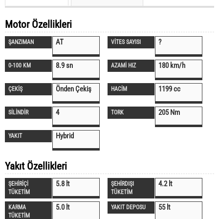
Motor Özellikleri
AT
?
ŞANZIMAN
VİTES SAYISI
8.9 sn
180 km/h
0-100 KM
AZAMİ HIZ
Önden Çekiş
1199 cc
ÇEKİŞ
HACİM
4
205 Nm
SİLİNDİR
TORK
Hybrid
YAKIT
Yakıt Özellikleri
5.8 lt
4.2 lt
ŞEHİRİÇİ
ŞEHİRDIŞI
TÜKETİM
TÜKETİM
5.0 lt
55 lt
KARMA
YAKIT DEPOSU
TÜKETİM