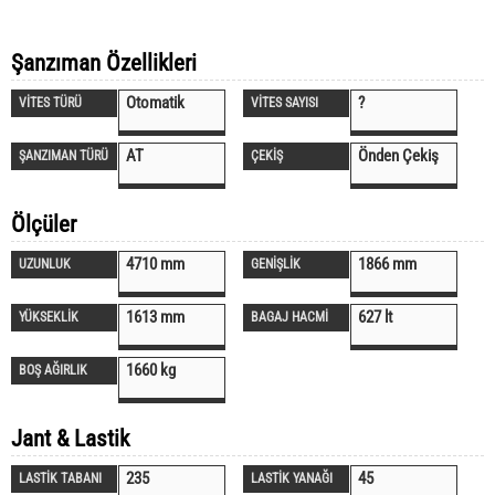
Şanzıman Özellikleri
Otomatik
?
VİTES TÜRÜ
VİTES SAYISI
AT
Önden Çekiş
ŞANZIMAN TÜRÜ
ÇEKİŞ
Ölçüler
4710 mm
1866 mm
UZUNLUK
GENİŞLİK
1613 mm
627 lt
YÜKSEKLİK
BAGAJ HACMİ
1660 kg
BOŞ AĞIRLIK
Jant & Lastik
235
45
LASTİK TABANI
LASTİK YANAĞI