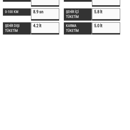
8.9 sn
5.8 lt
0-100 KM
ŞEHİR İÇİ
TÜKETİM
4.2 lt
5.0 lt
ŞEHİR DIŞI
KARMA
TÜKETİM
TÜKETİM