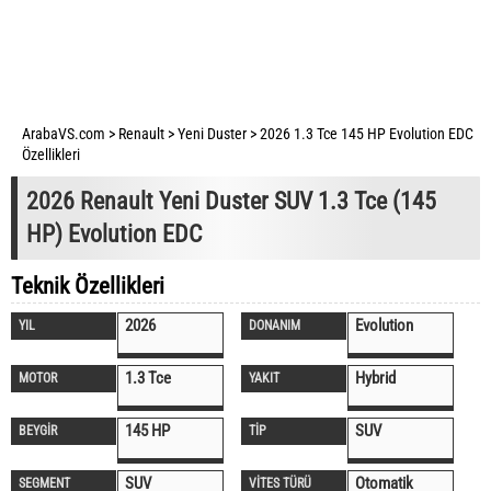
ArabaVS.com
>
Renault
>
Yeni Duster
>
2026 1.3 Tce 145 HP Evolution EDC
Özellikleri
2026 Renault Yeni Duster SUV 1.3 Tce (145
HP) Evolution EDC
Teknik Özellikleri
2026
Evolution
YIL
DONANIM
1.3 Tce
Hybrid
MOTOR
YAKIT
145 HP
SUV
BEYGİR
TİP
SUV
Otomatik
SEGMENT
VİTES TÜRÜ