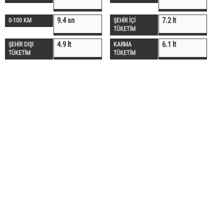
9.4 sn
7.2 lt
0-100 KM
ŞEHİR İÇİ
TÜKETİM
4.9 lt
6.1 lt
ŞEHİR DIŞI
KARMA
TÜKETİM
TÜKETİM