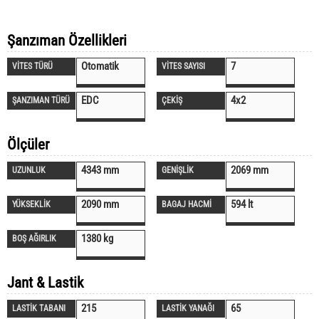
Şanzıman Özellikleri
Otomatik
7
VİTES TÜRÜ
VİTES SAYISI
EDC
4x2
ŞANZIMAN TÜRÜ
ÇEKİŞ
Ölçüler
4343 mm
2069 mm
UZUNLUK
GENİŞLİK
2090 mm
594 lt
YÜKSEKLİK
BAGAJ HACMİ
1380 kg
BOŞ AĞIRLIK
Jant & Lastik
215
65
LASTİK TABANI
LASTİK YANAĞI