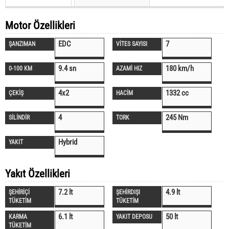
Motor Özellikleri
EDC
7
ŞANZIMAN
VİTES SAYISI
9.4 sn
180 km/h
0-100 KM
AZAMİ HIZ
4x2
1332 cc
ÇEKİŞ
HACİM
4
245 Nm
SİLİNDİR
TORK
Hybrid
YAKIT
Yakıt Özellikleri
7.2 lt
4.9 lt
ŞEHİRİÇİ
ŞEHİRDIŞI
TÜKETİM
TÜKETİM
6.1 lt
50 lt
KARMA
YAKIT DEPOSU
TÜKETİM