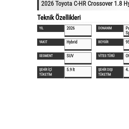
2026 Toyota C-HR Crossover 1.8 Hy
Teknik Özellikleri
2026
P
YIL
DONANIM
S
Hybrid
9
YAKIT
BEYGİR
SUV
O
SEGMENT
VİTES TÜRÜ
5.9 lt
4.
ŞEHİR İÇİ
ŞEHİR DIŞI
TÜKETİM
TÜKETİM