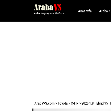
Anasayfa
Araba K
ArabaVS.com
>
Toyota
>
C-HR
>
2026 1.8 Hybrid 95 H