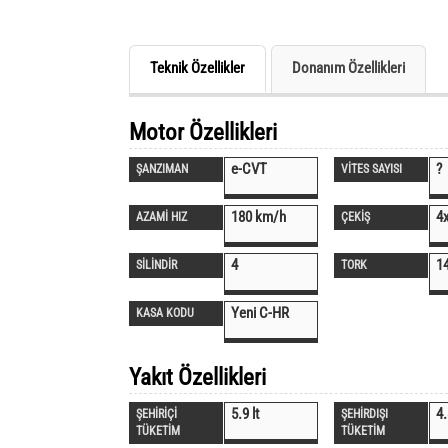
Teknik Özellikler
Donanım Özellikleri
Motor Özellikleri
e-CVT
?
ŞANZIMAN
VİTES SAYISI
180 km/h
4
AZAMİ HIZ
ÇEKİŞ
4
1
SİLİNDİR
TORK
Yeni C-HR
KASA KODU
Yakıt Özellikleri
5.9 lt
4.
ŞEHİRİÇİ
ŞEHİRDIŞI
TÜKETİM
TÜKETİM