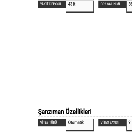
43 lt
8
YAKIT DEPOSU
C02 SALINIMI
Şanzıman Özellikleri
Otomatik
?
VİTES TÜRÜ
VİTES SAYISI