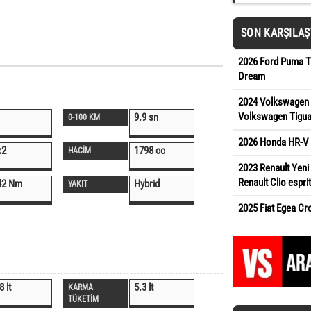
SON KARŞILA
2026 Ford Puma Ti
Dream
2024 Volkswagen 
Volkswagen Tigua
9.9 sn
0-100 KM
2026 Honda HR-V 
x2
1798 cc
HACİM
2023 Renault Yeni 
Renault Clio esprit
42 Nm
Hybrid
YAKIT
2025 Fiat Egea Cr
8 lt
5.3 lt
KARMA
TÜKETİM