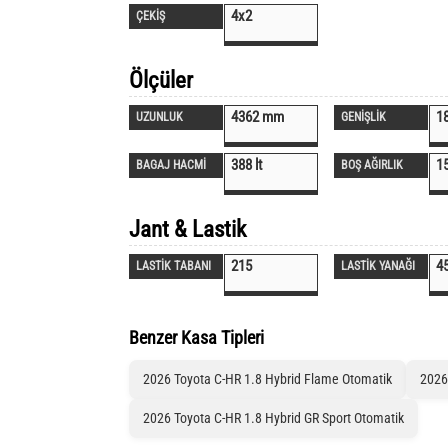
4x2
ÇEKİŞ
Ölçüler
4362 mm
1
UZUNLUK
GENİŞLİK
388 lt
1
BAGAJ HACMİ
BOŞ AĞIRLIK
Jant & Lastik
215
4
LASTİK TABANI
LASTİK YANAĞI
Benzer Kasa Tipleri
2026 Toyota C-HR 1.8 Hybrid Flame Otomatik
2026
2026 Toyota C-HR 1.8 Hybrid GR Sport Otomatik