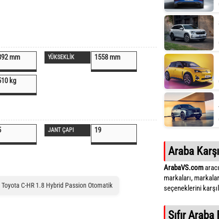
892 mm
1558 mm
YÜKSEKLİK
510 kg
5
19
JANT ÇAPI
Araba Karşı
ArabaVS.com
aracı
markaları, markalar
 Toyota C-HR 1.8 Hybrid Passion Otomatik
seçeneklerini karşıla
Sıfır Araba 