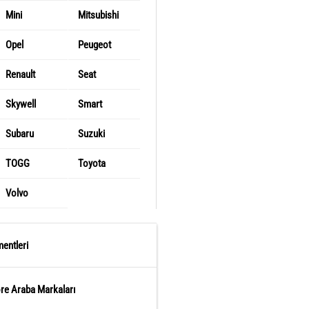
Mini
Mitsubishi
Opel
Peugeot
Renault
Seat
Skywell
Smart
Subaru
Suzuki
TOGG
Toyota
Volvo
entleri
öre Araba Markaları