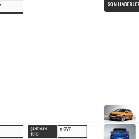
6
SON HABERLE
e-CVT
ŞANZIMAN
TÜRÜ