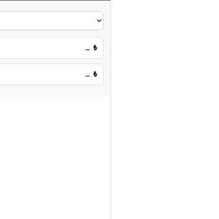
…
₺
…
₺