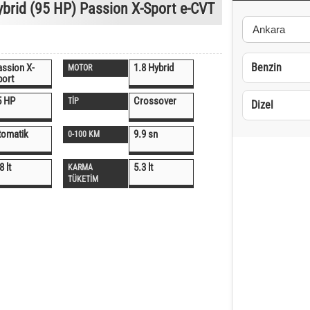
brid (95 HP) Passion X-Sport e-CVT
Benzin
assion X-
1.8 Hybrid
MOTOR
port
5 HP
Crossover
TİP
Dizel
tomatik
9.9 sn
0-100 KM
8 lt
5.3 lt
KARMA
TÜKETİM