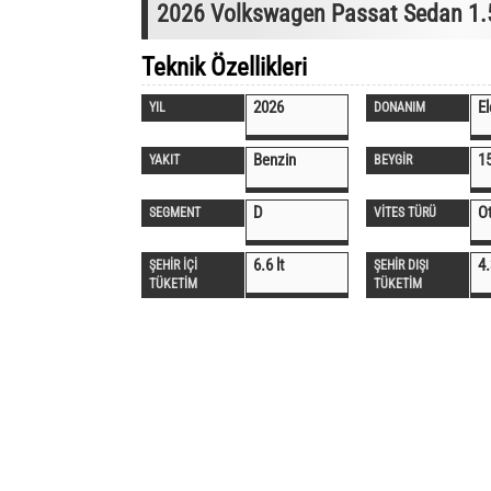
2026 Volkswagen Passat Sedan 1.
Teknik Özellikleri
2026
E
YIL
DONANIM
Benzin
1
YAKIT
BEYGİR
D
O
SEGMENT
VİTES TÜRÜ
6.6 lt
4.
ŞEHİR İÇİ
ŞEHİR DIŞI
TÜKETİM
TÜKETİM