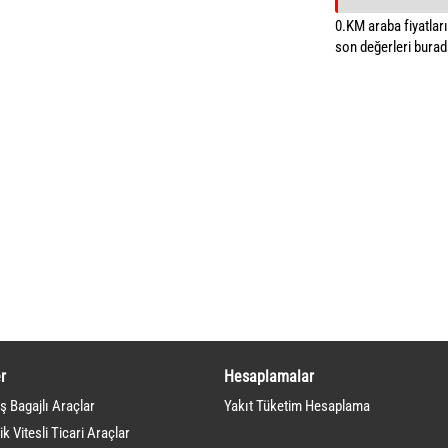
0.KM araba fiyatların
son değerleri burada
r
Hesaplamalar
ş Bagajlı Araçlar
Yakıt Tüketim Hesaplama
k Vitesli Ticari Araçlar