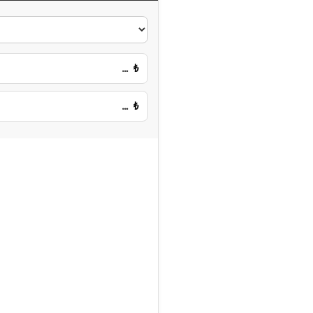
…
₺
…
₺