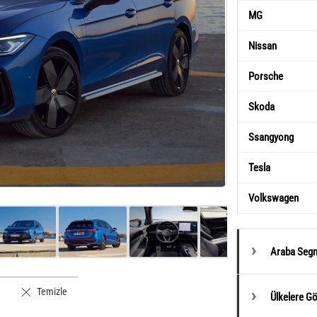
MG
Nissan
Porsche
Skoda
Ssangyong
Tesla
Volkswagen
Araba Segm
Temizle
Ülkelere G