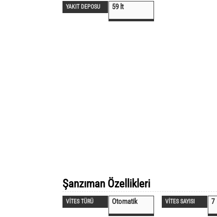
59 lt
YAKIT DEPOSU
Şanzıman Özellikleri
Otomatik
7
VİTES TÜRÜ
VİTES SAYISI