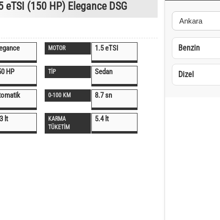
5 eTSI (150 HP) Elegance DSG
Benzin
legance
1.5 eTSI
MOTOR
50 HP
Sedan
TİP
Dizel
tomatik
8.7 sn
0-100 KM
3 lt
5.4 lt
KARMA
TÜKETİM