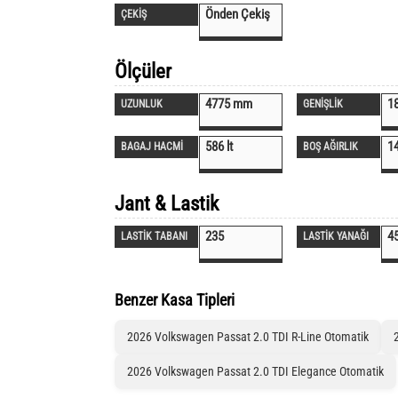
Önden Çekiş
ÇEKİŞ
Ölçüler
4775 mm
1
UZUNLUK
GENİŞLİK
586 lt
1
BAGAJ HACMİ
BOŞ AĞIRLIK
Jant & Lastik
235
4
LASTİK TABANI
LASTİK YANAĞI
Benzer Kasa Tipleri
2026 Volkswagen Passat 2.0 TDI R-Line Otomatik
2026 Volkswagen Passat 2.0 TDI Elegance Otomatik