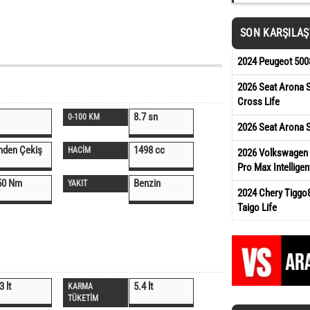
SON KARŞILA
2024 Peugeot 5008
2026 Seat Arona S
Cross Life
8.7 sn
0-100 KM
2026 Seat Arona S
nden Çekiş
1498 cc
HACİM
2026 Volkswagen T
Pro Max Intelligen
50 Nm
Benzin
YAKIT
2024 Chery Tiggo
Taigo Life
3 lt
5.4 lt
KARMA
TÜKETİM