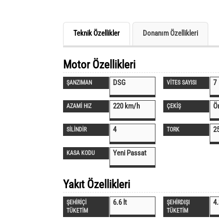
Teknik Özellikler
Donanım Özellikleri
Motor Özellikleri
DSG
7
ŞANZIMAN
VİTES SAYISI
220 km/h
Ö
AZAMİ HIZ
ÇEKİŞ
4
2
SİLİNDİR
TORK
Yeni Passat
KASA KODU
Yakıt Özellikleri
6.6 lt
4.
ŞEHİRİÇİ
ŞEHİRDIŞI
TÜKETİM
TÜKETİM