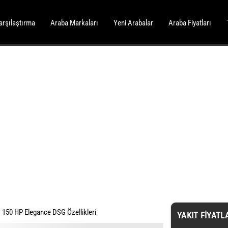
arşılaştırma
Araba Markaları
Yeni Arabalar
Araba Fiyatları
 150 HP Elegance DSG Özellikleri
YAKIT FIYATL