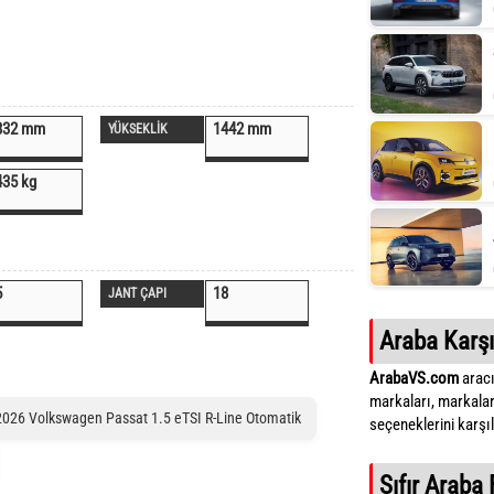
832 mm
1442 mm
YÜKSEKLİK
435 kg
5
18
JANT ÇAPI
Araba Karşı
ArabaVS.com
aracı
markaları, markalar
2026 Volkswagen Passat 1.5 eTSI R-Line Otomatik
seçeneklerini karşıla
Sıfır Araba 