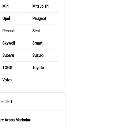
Mini
Mitsubishi
Opel
Peugeot
Renault
Seat
Skywell
Smart
Subaru
Suzuki
TOGG
Toyota
Volvo
entleri
öre Araba Markaları