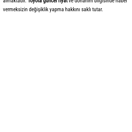
almaktadır.
Toyota güncel fiyat
ve donanım bilgisinde haber
vermeksizin değişiklik yapma hakkını saklı tutar.